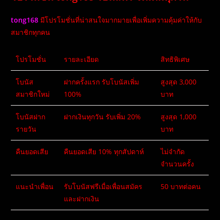
tong168
มีโปรโมชั่นที่น่าสนใจมากมายเพื่อเพิ่มความคุ้มค่าให้กับ
สมาชิกทุกคน
โปรโมชั่น
รายละเอียด
สิทธิพิเศษ
โบนัส
ฝากครั้งแรก รับโบนัสเพิ่ม
สูงสุด 3,000
สมาชิกใหม่
100%
บาท
โบนัสฝาก
ฝากเงินทุกวัน รับเพิ่ม 20%
สูงสุด 1,000
รายวัน
บาท
คืนยอดเสีย
คืนยอดเสีย 10% ทุกสัปดาห์
ไม่จำกัด
จำนวนครั้ง
แนะนำเพื่อน
รับโบนัสฟรีเมื่อเพื่อนสมัคร
50 บาทต่อคน
และฝากเงิน