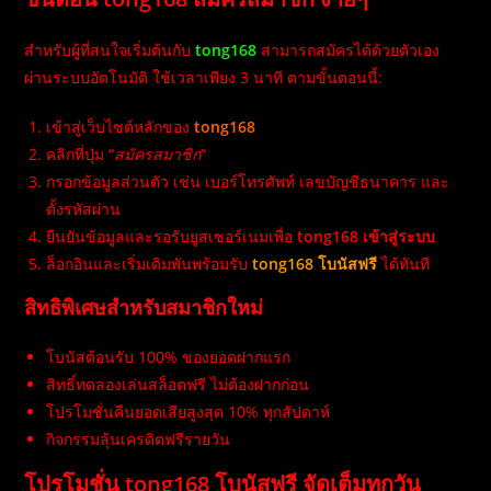
สำหรับผู้ที่สนใจเริ่มต้นกับ
tong168
สามารถสมัครได้ด้วยตัวเอง
ผ่านระบบอัตโนมัติ ใช้เวลาเพียง 3 นาที ตามขั้นตอนนี้:
เข้าสู่เว็บไซต์หลักของ
tong168
คลิกที่ปุ่ม “
สมัครสมาชิก
“
กรอกข้อมูลส่วนตัว เช่น เบอร์โทรศัพท์ เลขบัญชีธนาคาร และ
ตั้งรหัสผ่าน
ยืนยันข้อมูลและรอรับยูสเซอร์เนมเพื่อ
tong168 เข้าสู่ระบบ
ล็อกอินและเริ่มเดิมพันพร้อมรับ
tong168 โบนัสฟรี
ได้ทันที
สิทธิพิเศษสำหรับสมาชิกใหม่
โบนัสต้อนรับ 100% ของยอดฝากแรก
สิทธิ์ทดลองเล่นสล็อตฟรี ไม่ต้องฝากก่อน
โปรโมชั่นคืนยอดเสียสูงสุด 10% ทุกสัปดาห์
กิจกรรมลุ้นเครดิตฟรีรายวัน
โปรโมชั่น tong168 โบนัสฟรี จัดเต็มทุกวัน