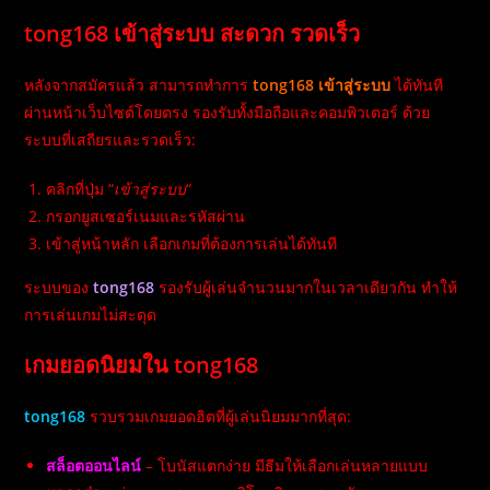
tong168 เข้าสู่ระบบ สะดวก รวดเร็ว
หลังจากสมัครแล้ว สามารถทำการ
tong168 เข้าสู่ระบบ
ได้ทันที
ผ่านหน้าเว็บไซต์โดยตรง รองรับทั้งมือถือและคอมพิวเตอร์ ด้วย
ระบบที่เสถียรและรวดเร็ว:
คลิกที่ปุ่ม “
เข้าสู่ระบบ
“
กรอกยูสเซอร์เนมและรหัสผ่าน
เข้าสู่หน้าหลัก เลือกเกมที่ต้องการเล่นได้ทันที
ระบบของ
tong168
รองรับผู้เล่นจำนวนมากในเวลาเดียวกัน ทำให้
การเล่นเกมไม่สะดุด
เกมยอดนิยมใน tong168
tong168
รวบรวมเกมยอดฮิตที่ผู้เล่นนิยมมากที่สุด:
สล็อตออนไลน์
– โบนัสแตกง่าย มีธีมให้เลือกเล่นหลายแบบ