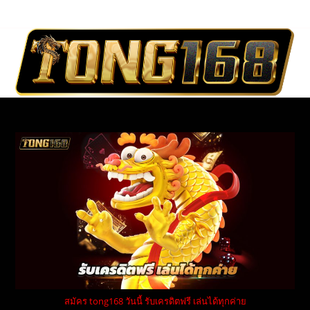
สมัคร tong168 วันนี้ รับเครดิตฟรี เล่นได้ทุกค่าย