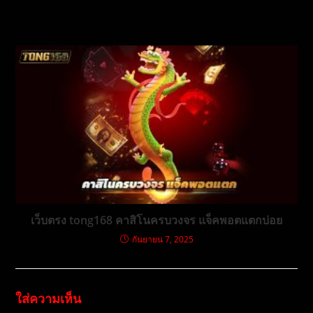
เว็บตรง tong168 คาสิโนครบวงจร แจ็คพอตแตกบ่อย
กันยายน 7, 2025
ใส่ความเห็น