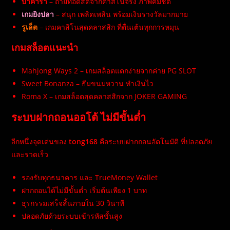
บาคาร่า
– ถ่ายทอดสดจากคาสิโนจริง ภาพคมชัด
เกมยิงปลา
– สนุก เพลิดเพลิน พร้อมเงินรางวัลมากมาย
รูเล็ต
– เกมคาสิโนสุดคลาสสิก ที่ตื่นเต้นทุกการหมุน
เกมสล็อตแนะนำ
Mahjong Ways 2 – เกมสล็อตแตกง่ายจากค่าย PG SLOT
Sweet Bonanza – ธีมขนมหวาน ทำเงินไว
Roma X – เกมสล็อตสุดคลาสสิกจาก JOKER GAMING
ระบบฝากถอนออโต้ ไม่มีขั้นต่ำ
อีกหนึ่งจุดเด่นของ
tong168
คือระบบฝากถอนอัตโนมัติ ที่ปลอดภัย
และรวดเร็ว
รองรับทุกธนาคาร และ TrueMoney Wallet
ฝากถอนได้ไม่มีขั้นต่ำ เริ่มต้นเพียง 1 บาท
ธุรกรรมเสร็จสิ้นภายใน 30 วินาที
ปลอดภัยด้วยระบบเข้ารหัสขั้นสูง